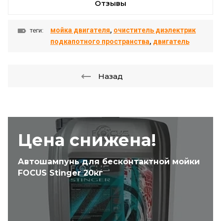
Отзывы
мойка двигателя
,
очиститель диэлектрик
теги:
подкапотного пространства
,
двигатель
Назад
Цена снижена!
Автошампунь для бесконтактной мойки
FOCUS Stinger 20кг