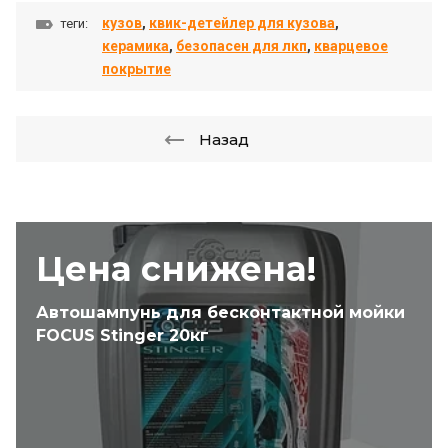
кузов
,
квик-детейлер для кузова
,
теги:
керамика
,
безопасен для лкп
,
кварцевое
покрытие
Назад
Цена снижена!
Автошампунь для бесконтактной мойки
FOCUS Stinger 20кг