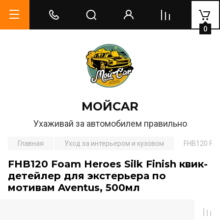
0
МОЙCAR
Ухаживай за автомобилем правильно
Главная
Уход за интерьером и кузовом
FHB120 Foa
FHB120 Foam Heroes Silk Finish квик-
детейлер для экстерьера по
мотивам Aventus, 500мл