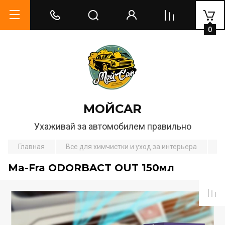
0
МОЙCAR
Ухаживай за автомобилем правильно
Главная
Все для химчистки и уход за интерьера
А
Ma-Fra ODORBACT OUT 150мл