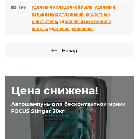
удаления колодочной пыли
,
удаления
теги:
кальциевых отложений
,
кислотный
очиститель
,
удаления известкового
налета
,
удаления ржавчины
Назад
Цена снижена!
Автошампунь для бесконтактной мойки
FOCUS Stinger 20кг