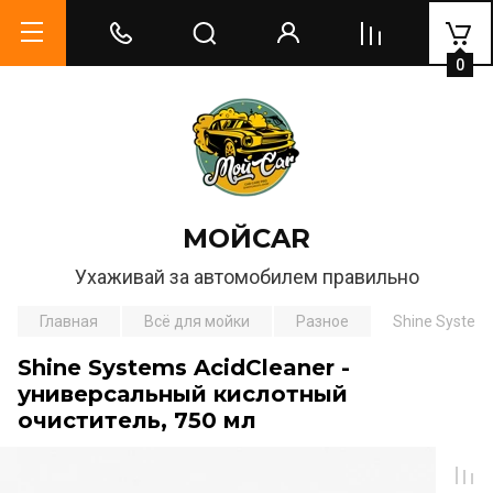
0
МОЙCAR
Ухаживай за автомобилем правильно
Главная
Всё для мойки
Разное
Shine System
Shine Systems AcidCleaner -
универсальный кислотный
очиститель, 750 мл