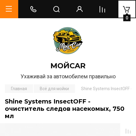
0
МОЙCAR
Ухаживай за автомобилем правильно
Главная
Всё для мойки
Shine Systems InsectOFF -
Shine Systems InsectOFF -
очиститель следов насекомых, 750
мл