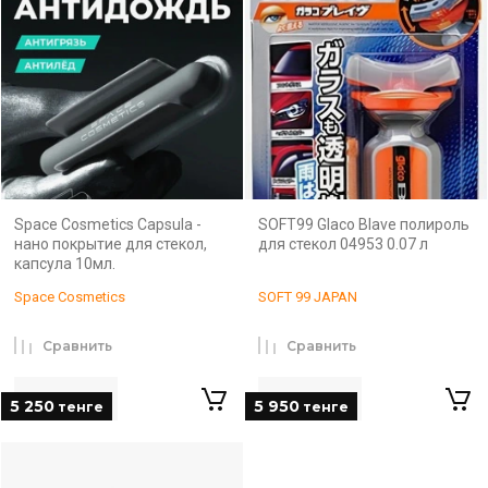
Space Cosmetics Capsula -
SOFT99 Glaco Blave полироль
нано покрытие для стекол,
для стекол 04953 0.07 л
капсула 10мл.
Space Cosmetics
SOFT 99 JAPAN
Сравнить
Сравнить
5 250
5 950
тенге
тенге