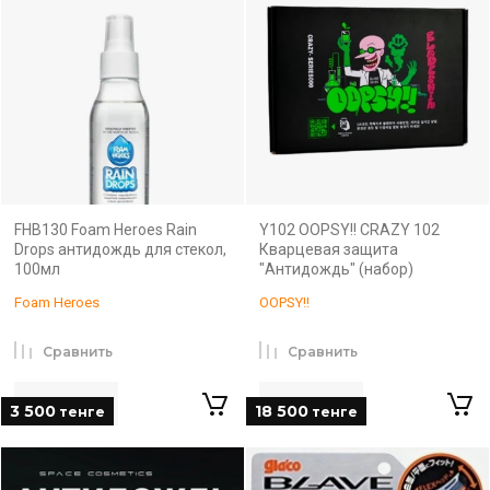
FHB130 Foam Heroes Rain
Y102 OOPSY!! CRAZY 102
Drops антидождь для стекол,
Кварцевая защита
100мл
"Антидождь" (набор)
Foam Heroes
OOPSY!!
Сравнить
Сравнить
3 500
18 500
тенге
тенге