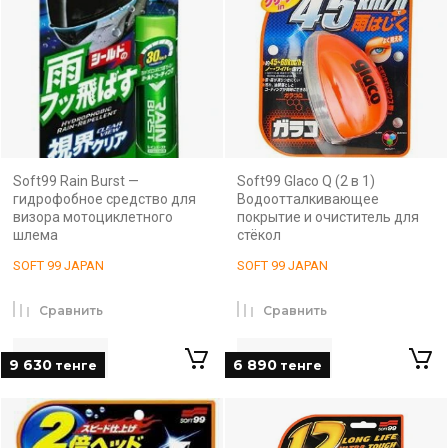
Soft99 Rain Burst —
Soft99 Glaco Q (2 в 1)
гидрофобное средство для
Водоотталкивающее
визора мотоциклетного
покрытие и очиститель для
шлема
стёкол
SOFT 99 JAPAN
SOFT 99 JAPAN
Сравнить
Сравнить
9 630
6 890
тенге
тенге