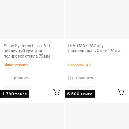
Shine Systems Glass Pad -
LEAD MAX PAD круг
войлочный круг для
полировальный мех 130мм
полировки стекла 75 мм
Shine Systems
LeadMax PAD
Сравнить
Сравнить
1 790
6 500
тенге
тенге