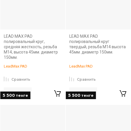
LEAD MAX PAD
LEAD MAX PAD
полировальный круг,
полировальный круг
средняя жесткость, резьба
твердый, резьба М14 высота
М14, высота 45мм. диаметр
45мм. диаметр 150мм.
150мм.
LeadMax PAD
LeadMax PAD
Сравнить
Сравнить
5 500
5 500
тенге
тенге