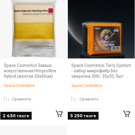
Space Cosmetics Замша
Space Cosmetics Terry System
искусственная Himprofline
- набор микрофибр без
Hybrid (желтая 50х45см)
оверлока 300г, 35х35, 9шт
Space Cosmetics
Space Cosmetics
Сравнить
Сравнить
2 450
5 250
тенге
тенге