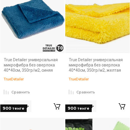
True Detailer универсальная
True Detailer универсальная
микрофибра без оверлока
микрофибра без оверлока
40*40см, 350гр/м2, синяя
40*40см, 350гр/м2, желтая
TrueDetailer
TrueDetailer
Сравнить
Сравнить
900
900
тенге
тенге