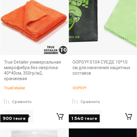
True Detailer универсальная
OOPSY!! S104 СУЕДЕ 10*10
микрофибра без оверлока
см для нанесения защитных
40*40см, 350гр/м2,
составов
оранжевая
TrueDetailer
OOPSY!!
Сравнить
Сравнить
900
1 540
тенге
тенге