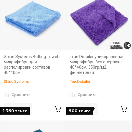
Shine Systems Buffing Towel -
True Detailer универсальная
микрофибра для
микрофибра без оверлока
располировки составов
40*40см, 350гр/м2,
40*40см
фиолетовая
Shine Systems
TrueDetailer
Сравнить
Сравнить
1 360
900
тенге
тенге