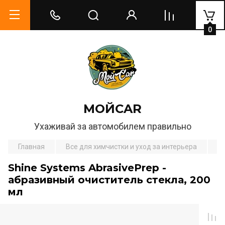
0
МОЙCAR
Ухаживай за автомобилем правильно
Главная
Все для химчистки и уход за интерьера
О
Shine Systems AbrasivePrep -
абразивный очиститель стекла, 200
мл