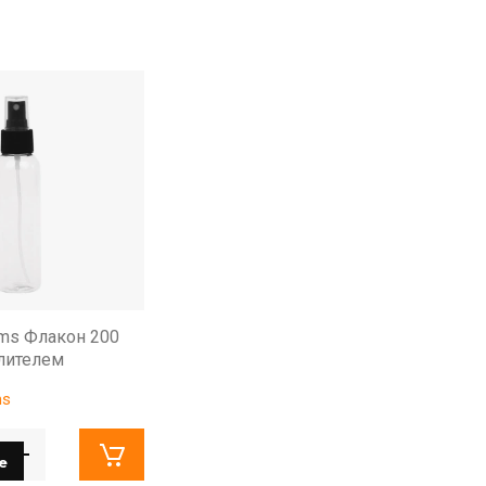
ems Флакон 200
лителем
ms
е